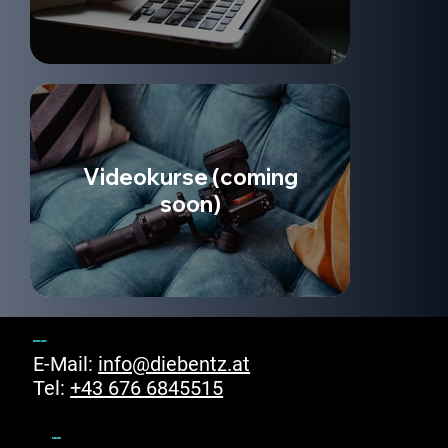
Videokurse (coming
soon)
kontakt
E-Mail:
info@diebentz.at
Tel:
+43 676 6845515
menu