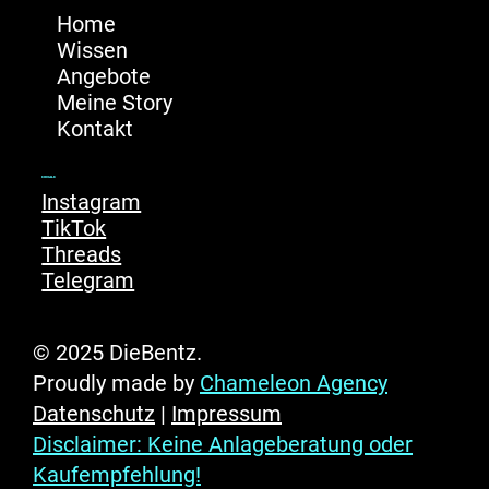
Home
Wissen
Angebote
Meine Story
Kontakt
Socials
Instagram
TikTok
Threads
Telegram
© 2025 DieBentz.
Proudly made by
Chameleon Agency
Datenschutz
|
Impressum
Disclaimer: Keine Anlageberatung oder
Kaufempfehlung!