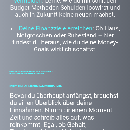
vermeiden
: Lerne, wie du mit schlauen
Budget-Methoden Schulden loswirst und
auch in Zukunft keine neuen machst.
Deine Finanzziele erreichen
: Ob Haus,
Notgroschen oder Ruhestand – hier
findest du heraus, wie du deine Money-
Goals wirklich schaffst.
Erstelle dein erstes Budget -
Step-by-Step Anleitung
Step 1: Einnahmen zusammenzählen
Bevor du überhaupt anfängst, brauchst
du einen Überblick über deine
Einnahmen. Nimm dir einen Moment
Zeit und schreib alles auf, was
reinkommt. Egal, ob Gehalt,