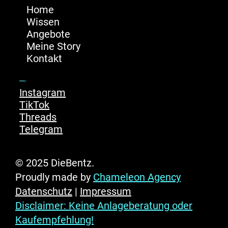
Home
Wissen
Angebote
Meine Story
Kontakt
Socials
Instagram
TikTok
Threads
Telegram
© 2025 DieBentz.
Proudly made by
Chameleon Agency
Datenschutz
|
Impressum
Disclaimer: Keine Anlageberatung oder
Kaufempfehlung!