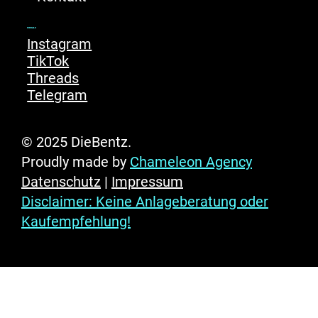
Socials
Instagram
TikTok
Threads
Telegram
© 2025 DieBentz.
Proudly made by
Chameleon Agency
Datenschutz
|
Impressum
Disclaimer: Keine Anlageberatung oder
Kaufempfehlung!