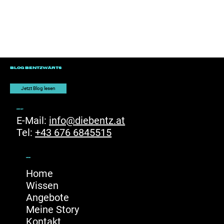
Blog Bentzwärts
Jetzt Blog lesen
kontakt
E-Mail:
info@diebentz.at
Tel:
+43 676 6845515
menu
Home
Wissen
Angebote
Meine Story
Kontakt